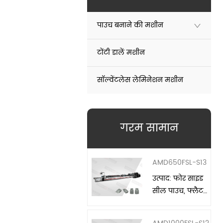
पाउच बनाने की मशीन
टोंटी डालें मशीन
सॉल्वेंटलेस लेमिनेशन मशीन
गरम सामान
AMD650FSL-S13
उत्पाद: फोर साइड
सील पाउच, फ्लैट
बॉटम पाउच उपयुक्त
सामग्री: एलडीपीई,