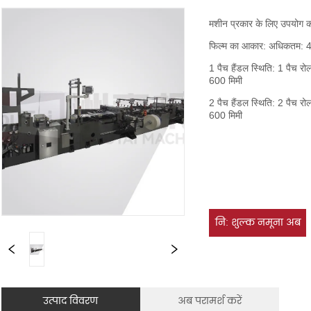
नि: शुल्क नमूना अब
उत्पाद विवरण
अब परामर्श करें