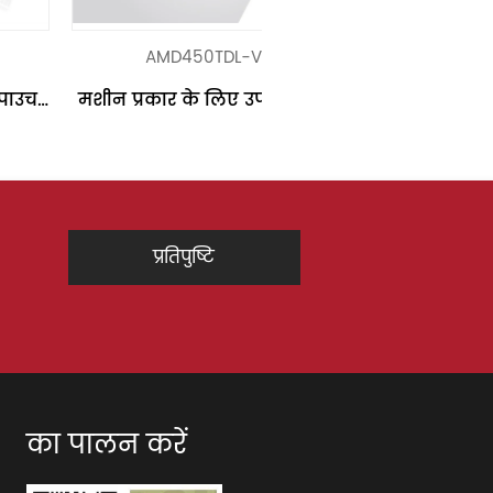
AMD450TDL-V6
विकल्प फ़ंक
मशीन प्रकार के लिए उपयोग करें: 
सेंटर सील, फोर साइड सील पाउच 
मेकिंग मशीन सामग्री का आकार: 
चौड़ाई अधिकतम: 1320 मिमी 
अनविंड डायमीटर मैक्स: 800 मिमी 
रिवाइंड व्यास मैक्स: 900 मिमी 
प्रतिपुष्टि
ट्रांसवर्सल जिपर लंबाई: अधिकतम 
लंबाई: 400 मिमी पाउच आकार: 
पाउच लंबाई: 150-4...
का पालन करें