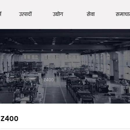
ं
उत्पादों
उद्योग
सेवा
समाचा
>
सहायक उपकरण
>
Z400
Z400