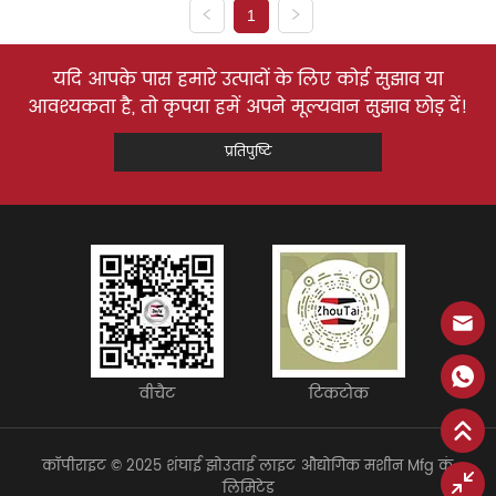
1
यदि आपके पास हमारे उत्पादों के लिए कोई सुझाव या
आवश्यकता है, तो कृपया हमें अपने मूल्यवान सुझाव छोड़ दें!
प्रतिपुष्टि
वीचैट
टिकटोक
कॉपीराइट © 2025 शंघाई झोउताई लाइट औद्योगिक मशीन Mfg कं,
लिमिटेड