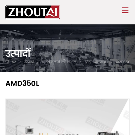
उत्पादों
घर
>
उत्पादों
>
पाउच बनाने की मशीन
>
स्टैंड-अप पाउच
>
AMD350L
AMD350L