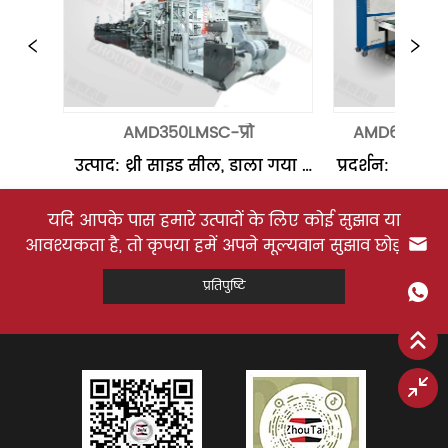
AMD350LMSC-प्रो
AMD600CQ 
उत्पाद: थ्री साइड सील, डाला गया 
प्रदर्शन: थ्री स
बॉटम गुसेट स्टैंड-अप पाउच, जिपर 
गया बॉटम स्टैंड
के साथ फोल्डेड बॉटम गुसेट स्टैंड-
पाउच थ्री साइड
यदि आपके पास हमारे उत्पादों के लिए कोई सुझाव या
अप पाउच बॉडी फिल्म का आकार: 
180 कट / मिनट
आवश्यकता है, तो कृपया हमें अपने मूल्यवान सुझाव छोड़ दें!
अधिकतम चौड़ाई: 750 मिमी 29.53 
(सम्मिलित किया
प्रतिपुष्टि
इंच व्यास: 800 मिमी इंच बॉटम 
कट / मिनट चीय
गसेट फिल्म: मैक्स चौड़ाई: 120 
कट / मिनट साम
मिमी इंच व्यास: 600 मिमी 23.62 
मीटर
इंच ग...